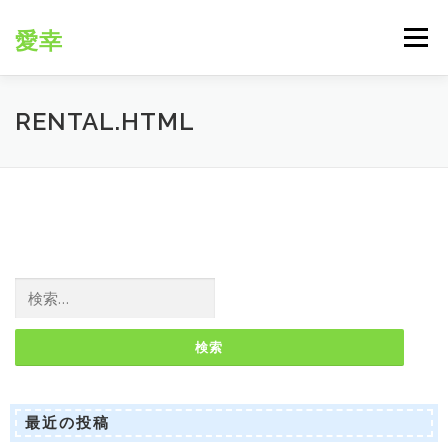
コ
ン
愛幸
メニュー
テ
ン
ツ
へ
RENTAL.HTML
ス
キ
ッ
プ
検
索:
最近の投稿